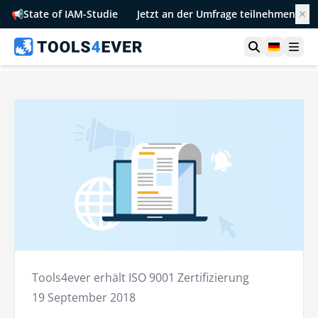
📢
State of IAM-Studie
Jetzt an der Umfrage teilnehmen
✕
Suche öffn
German
Men
Tools4ever erhält ISO 9001 Zertifizierung
19 September 2018