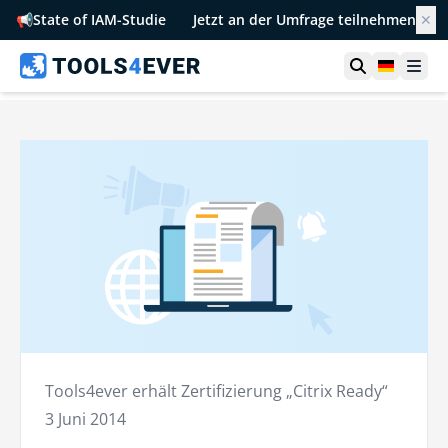
📢
State of IAM-Studie
Jetzt an der Umfrage teilnehmen
✕
Suche öffn
German
Men
Tools4ever erhält Zertifizierung „Citrix Ready“
3 Juni 2014