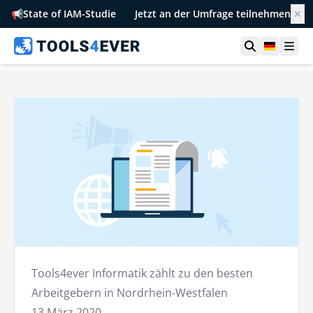
📢
State of IAM-Studie
Jetzt an der Umfrage teilnehmen
✕
Suche öffn
German
Men
Tools4ever Informatik zählt zu den besten
Arbeitgebern in Nordrhein-Westfalen
13 März 2020