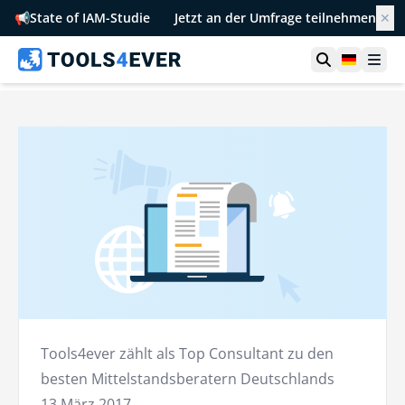
📢
State of IAM-Studie
Jetzt an der Umfrage teilnehmen
✕
Suche öffn
German
Men
Tools4ever zählt als Top Consultant zu den
besten Mittelstandsberatern Deutschlands
13 März 2017