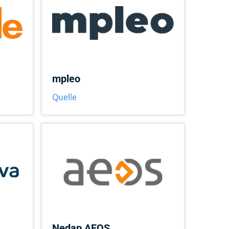
mpleo
Quelle
Nedap AEOS