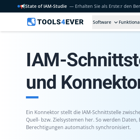
📢
State of IAM-Studie
— Erhalten Sie als Erste:r den B
Software
Funktiona
IAM-Schnittst
und Konnekto
Ein Konnektor stellt die IAM-Schnittstelle zwisc
Quell- bzw. Zielsystemen her. So werden Daten
Berechtigungen automatisch synchronisiert.