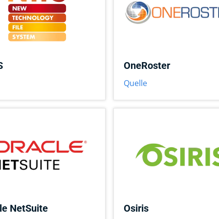
S
OneRoster
Quelle
le NetSuite
Osiris