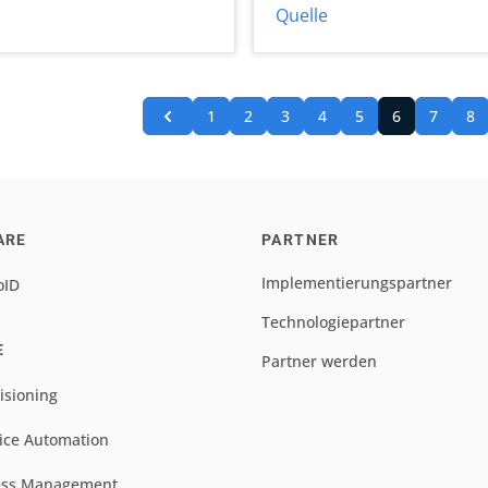
Quelle
1
2
3
4
5
6
7
8
ARE
PARTNER
Implementierungspartner
oID
Technologiepartner
E
Partner werden
isioning
ice Automation
ess Management