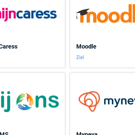
Caress
Moodle
Ziel
MS
Myneva