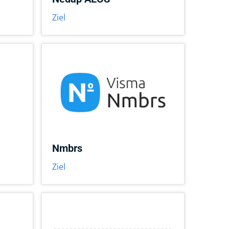
Ziel
Nmbrs
Ziel