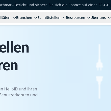
enchmark-Bericht und sichern Sie sich die Chance auf einen 50-€-G
litäten
Branchen
Schnittstellen
Ressourcen
Über uns
ellen
ren
hen HelloID und Ihren
, Benutzerkonten und