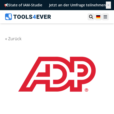
📢
State of IAM-Studie
Jetzt an der Umfrage teilnehmen
✕
Suche öffn
German
Men
« Zurück