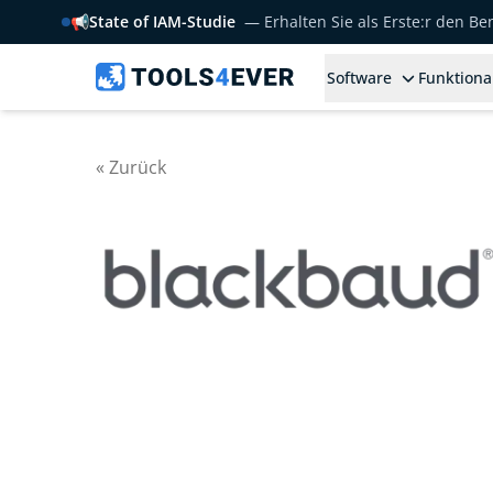
📢
State of IAM-Studie
— Erhalten Sie als Erste:r den B
Software
Funktiona
« Zurück