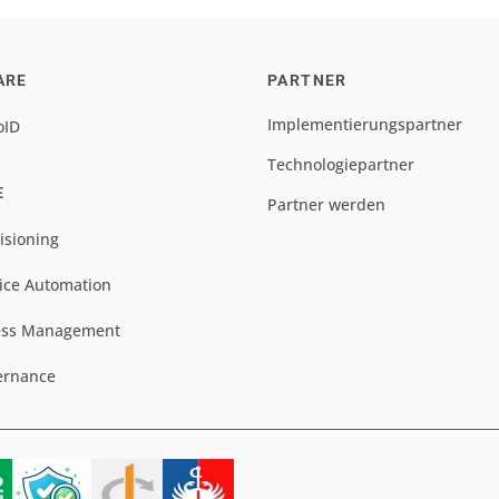
ARE
PARTNER
Implementierungspartner
oID
Technologiepartner
E
Partner werden
isioning
ice Automation
ess Management
ernance