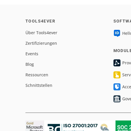
TOOLS4EVER
SOFTW
Über Tools4ever
Hell
Zertifizierungen
MODUL
Events
Prov
Blog
Ressourcen
Serv
Schnittstellen
Acc
Gov