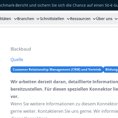
enchmark-Bericht und sichern Sie sich die Chance auf einen 50-€-G
litäten
Branchen
Schnittstellen
Ressourcen
Über uns
Blackbaud
Quelle
Customer Relationship Management (CRM) und Vertrieb
Bildung
Wir arbeiten derzeit daran, detaillierte Informati
bereitzustellen. Für diesen speziellen Konnektor li
vor.
Wenn Sie weitere Informationen zu diesem Konnektor
gerne weiter. Kontaktieren Sie uns gerne. Wir informi