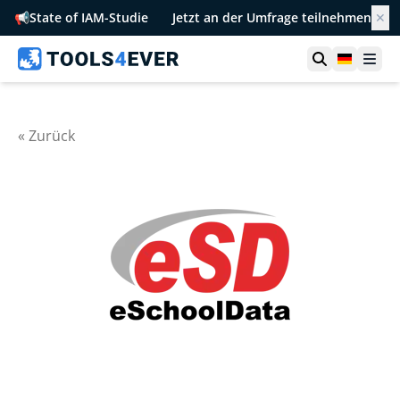
📢
State of IAM-Studie
Jetzt an der Umfrage teilnehmen
✕
Suche öffn
German
Men
« Zurück