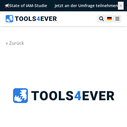
📢
State of IAM-Studie
Jetzt an der Umfrage teilnehmen
✕
Suche öffn
German
Men
« Zurück