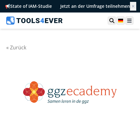
📢
State of IAM-Studie
Jetzt an der Umfrage teilnehmen
✕
Suche öffn
German
Men
« Zurück