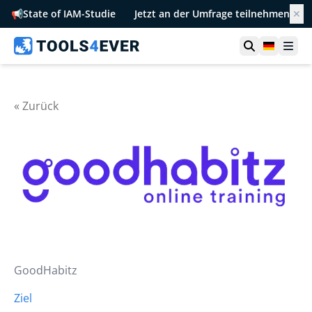
📢
State of IAM-Studie
Jetzt an der Umfrage teilnehmen
✕
Suche öffn
German
Men
« Zurück
GoodHabitz
Ziel