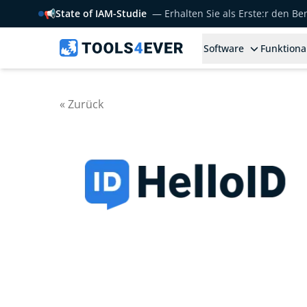
📢
State of IAM-Studie
— Erhalten Sie als Erste:r den B
Software
Funktiona
« Zurück