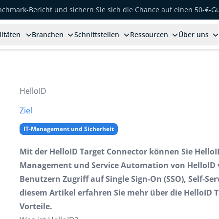
enchmark-Bericht und sichern Sie sich die Chance auf einen 50-€-G
litäten
Branchen
Schnittstellen
Ressourcen
Über uns
HelloID
Ziel
IT-Management und Sicherheit
Mit der HelloID Target Connector können Sie Hello
Management und Service Automation von HelloID 
Benutzern Zugriff auf Single Sign-On (SSO), Self-Se
diesem Artikel erfahren Sie mehr über die HelloID 
Vorteile.