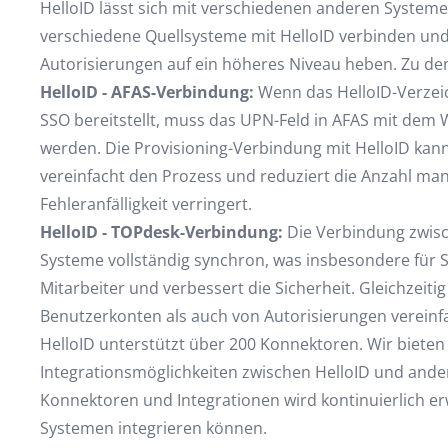
HelloID lässt sich mit verschiedenen anderen System
verschiedene Quellsysteme mit HelloID verbinden u
Autorisierungen auf ein höheres Niveau heben. Zu de
HelloID - AFAS-Verbindung:
Wenn das HelloID-Verzeic
SSO bereitstellt, muss das UPN-Feld in AFAS mit dem W
werden. Die Provisioning-Verbindung mit HelloID kann
vereinfacht den Prozess und reduziert die Anzahl manue
Fehleranfälligkeit verringert.
HelloID - TOPdesk-Verbindung:
Die Verbindung zwisc
Systeme vollständig synchron, was insbesondere für SS
Mitarbeiter und verbessert die Sicherheit. Gleichzei
Benutzerkonten als auch von Autorisierungen vereinf
HelloID unterstützt über 200 Konnektoren. Wir bieten 
Integrationsmöglichkeiten zwischen HelloID und ande
Konnektoren und Integrationen wird kontinuierlich erw
Systemen integrieren können.