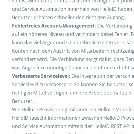
sodass Benutzer automatisch zum richtigen Zeitpun
und Service Automation innerhalb von HelloID haben
Benutzer erhalten schneller den richtigen Zugang.
Fehlerfreies Account-Management:
Die Verbindung 
auf ein höheres Niveau und verhindert dabei Fehler.
kann das viel Ärger und Unannehmlichkeiten verursach
Konten nach dem Austritt von Mitarbeitern rechtzeiti
verhindert wird. Die Verbindung sorgt dafür, dass Be
was Angreifern unnötige Chancen bietet und erhöht som
Verbesserte Servicelevel:
Die Integration der verschie
Servicelevel zu verbessern. So können Sie Benutzer sc
richtigen Mittel verfügen, um ihre Arbeit optimal zu er
Benutzer.
Wie HelloID Provisioning mit anderen HelloID-Modulen
HelloID tauscht Informationen zwischen HelloID Pro
und Service Automation mittels der HelloID REST API a