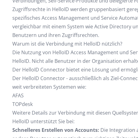
Verbindungen, Self-Service-Produkte und delegierte F
Zugriffsrechte in HelloID werden gruppenbasiert ger
spezifisches Access Management und Service Automati
vergleichbar mit einem System wie Active Directory u
Benutzern und ihren Zugriffsrechten.
Warum ist die Verbindung mit HelloID nützlich?
Die Nutzung von HelloID Access Management und Serv
HelloID. Nicht alle Benutzer in der Organisation erha
Der HelloID Connector bietet eine Lösung und ermögl
Der HelloID Connector - ausschließlich als Ziel-Conne
weit verbreiteten Systemen wie:
AFAS
TOPdesk
Weitere Details zur Verbindung mit diesen Quellsystem
HelloID unterstützt Sie bei:
Schnelleres Erstellen von Accounts:
Die Integration 