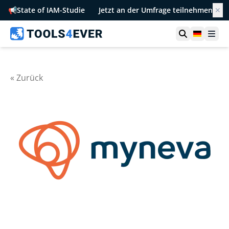
📢
State of IAM-Studie
Jetzt an der Umfrage teilnehmen
✕
Suche öffn
German
Men
« Zurück