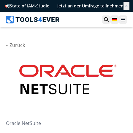
📢
State of IAM-Studie
Jetzt an der Umfrage teilnehmen
✕
Suche öffn
German
Men
« Zurück
Oracle NetSuite