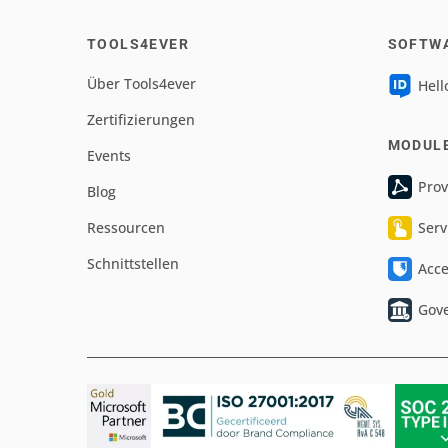
TOOLS4EVER
SOFTW
Über Tools4ever
Hell
Zertifizierungen
MODUL
Events
Prov
Blog
Ressourcen
Serv
Schnittstellen
Acc
Gov