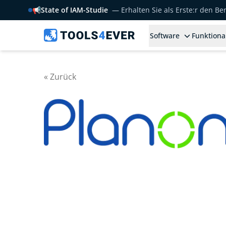
📢
State of IAM-Studie
— Erhalten Sie als Erste:r den B
Software
Funktiona
« Zurück