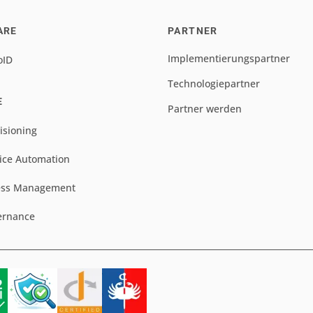
ARE
PARTNER
Implementierungspartner
oID
Technologiepartner
E
Partner werden
isioning
ice Automation
ess Management
ernance