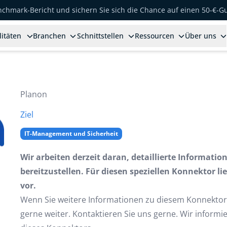
enchmark-Bericht und sichern Sie sich die Chance auf einen 50-€-G
litäten
Branchen
Schnittstellen
Ressourcen
Über uns
Planon
Ziel
IT-Management und Sicherheit
Wir arbeiten derzeit daran, detaillierte Informati
bereitzustellen. Für diesen speziellen Konnektor li
vor.
Wenn Sie weitere Informationen zu diesem Konnektor
gerne weiter. Kontaktieren Sie uns gerne. Wir informi