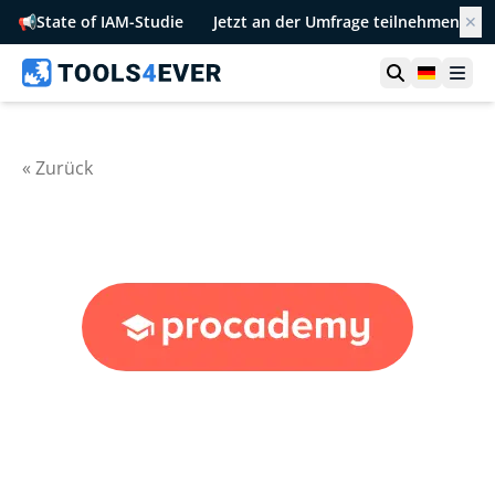
📢
State of IAM-Studie
Jetzt an der Umfrage teilnehmen
✕
Suche öffn
German
Men
« Zurück