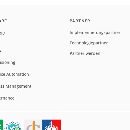
ARE
PARTNER
Implementierungspartner
oID
Technologiepartner
E
Partner werden
isioning
ice Automation
ess Management
ernance