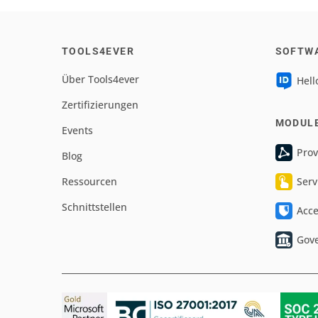
TOOLS4EVER
SOFTW
Über Tools4ever
Hell
Zertifizierungen
MODUL
Events
Prov
Blog
Ressourcen
Serv
Schnittstellen
Acc
Gov