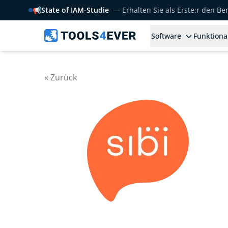
📢
State of IAM-Studie
— Erhalten Sie als Erste:r den B
Software
Funktiona
« Zurück