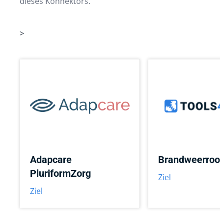
dieses Konnektors.
>
Adapcare
Brandweerroo
PluriformZorg
Ziel
Ziel