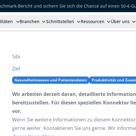
enchmark-Bericht und sichern Sie sich die Chance auf einen 50-€-G
litäten
Branchen
Schnittstellen
Ressourcen
Über uns
Sibi
Ziel
Gesundheitswesen und Patientendaten
Produktivität und Zus
Wir arbeiten derzeit daran, detaillierte Informati
bereitzustellen. Für diesen speziellen Konnektor li
vor.
Wenn Sie weitere Informationen zu diesem Konnektor
gerne weiter. Kontaktieren Sie uns gerne. Wir informi