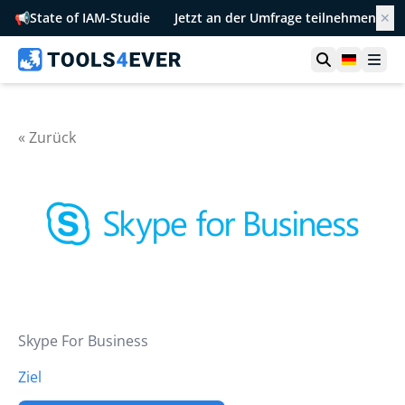
📢
State of IAM-Studie
Jetzt an der Umfrage teilnehmen
✕
Suche öffn
German
Men
« Zurück
Skype For Business
Ziel