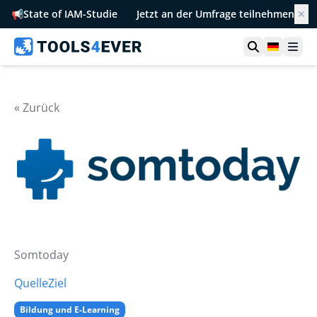
📢
State of IAM-Studie
Jetzt an der Umfrage teilnehmen
✕
Suche öffn
German
Men
« Zurück
Somtoday
Quelle
Ziel
Bildung und E-Learning