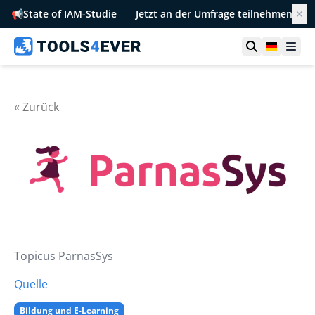
📢
State of IAM-Studie
Jetzt an der Umfrage teilnehmen
✕
Suche öffn
German
Men
« Zurück
Topicus ParnasSys
Quelle
Bildung und E-Learning