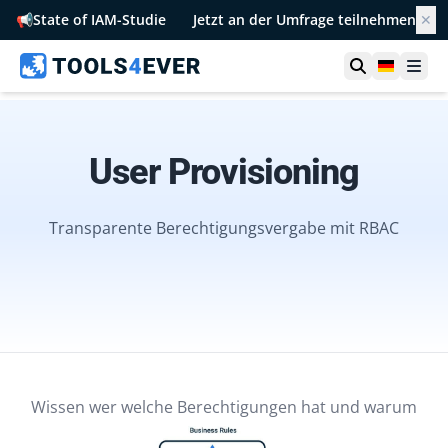
📢
State of IAM-Studie
Jetzt an der Umfrage teilnehmen
✕
Suche öffn
German
Men
User Provisioning
Transparente Berechtigungsvergabe mit RBAC
Wissen wer welche Berechtigungen hat und warum