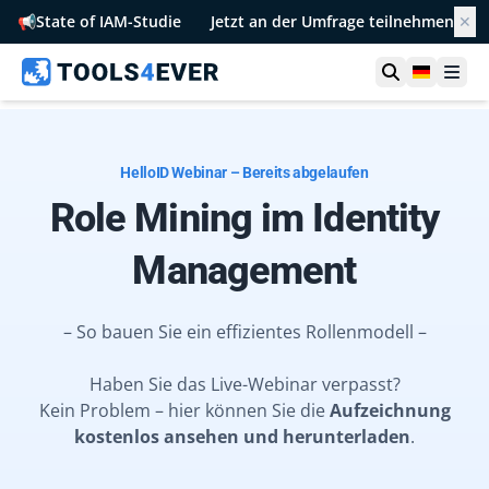
📢
State of IAM-Studie
Jetzt an der Umfrage teilnehmen
✕
Suche öffn
German
Men
HelloID Webinar – Bereits abgelaufen
Role Mining im Identity
Management
– So bauen Sie ein effizientes Rollenmodell –
Haben Sie das Live-Webinar verpasst?
Kein Problem – hier können Sie die
Aufzeichnung
kostenlos ansehen und herunterladen
.