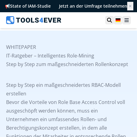
📢
State of IAM-Studie
Jetzt an der Umfrage teilnehmen
✕
Suche öffn
German
Men
WHITEPAPER
IT-Ratgeber – Intelligentes Role-Mining
Step by Step zum maßgeschneiderten Rollenkonzept
Step by Step ein maßgeschneidertes RBAC-Modell
erstellen
Bevor die Vorteile von Role Base Access Control voll
ausgeschöpft werden können, muss ein
Unternehmen ein umfassendes Rollen- und
Berechtigungskonzept erstellen, in dem alle
Funktionen der Mitarbeiter in entsprechende Rollen