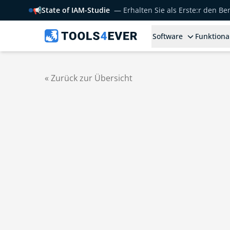
📢
State of IAM-Studie
— Erhalten Sie als Erste:r den B
Software
Funktiona
« Zurück zur Übersicht