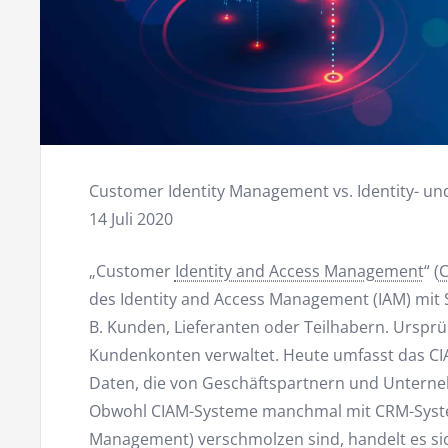
Customer Identity Management vs. Identity- 
14 Juli 2020
„Customer
Identity and Access Management
“ (
des Identity and Access Management (IAM) mit 
B. Kunden, Lieferanten oder Teilhabern. Ursp
Kundenkonten verwaltet. Heute umfasst das C
Daten, die von Geschäftspartnern und Untern
Obwohl CIAM-Systeme manchmal mit CRM-Syste
Management) verschmolzen sind, handelt es si