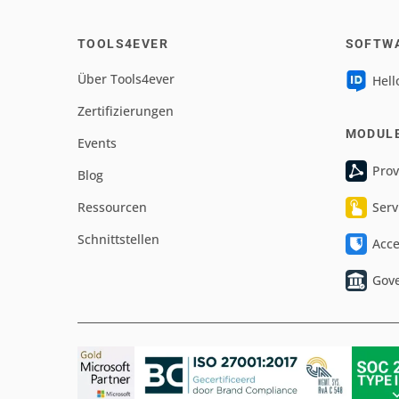
TOOLS4EVER
SOFTW
Über Tools4ever
Hell
Zertifizierungen
MODUL
Events
Prov
Blog
Ressourcen
Serv
Schnittstellen
Acc
Gov