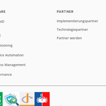
ARE
PARTNER
Implementierungspartner
oID
Technologiepartner
E
Partner werden
isioning
ice Automation
ess Management
ernance