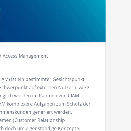
und Access Management
CIAM
) ist ein bestimmter Gesichtspunkt
Schwerpunkt auf externen Nutzern, wie z.
rünglich wurden im Rahmen von CIAM
IAM komplexere Aufgaben zum Schutz der
ehmenskunden generiert werden.
men (Customer Relationship
ch doch um eigenständige Konzepte.