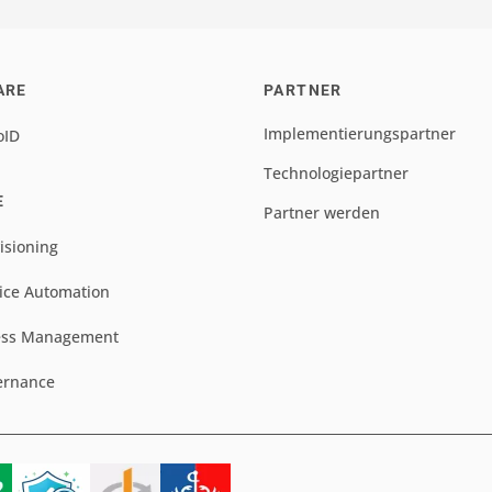
ARE
PARTNER
Implementierungspartner
oID
Technologiepartner
E
Partner werden
isioning
ice Automation
ess Management
ernance