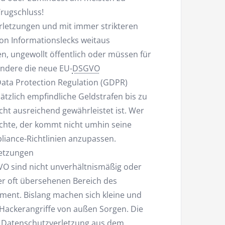
Trugschluss!
erletzungen und mit immer strikteren
n Informationslecks weitaus
en, ungewollt öffentlich oder müssen für
ndere die neue EU-
DSGVO
Data Protection Regulation (GDPR)
usätzlich empfindliche Geldstrafen bis zu
cht ausreichend gewährleistet ist. Wer
chte, der kommt nicht umhin seine
iance-Richtlinien anzupassen.
letzungen
VO sind nicht unverhältnismäßig oder
er oft übersehenen Bereich des
ent. Bislang machen sich kleine und
 Hackerangriffe von außen Sorgen. Die
e Datenschutzverletzung aus dem