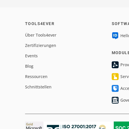
TOOLS4EVER
SOFTW
Über Tools4ever
Hell
Zertifizierungen
MODUL
Events
Prov
Blog
Ressourcen
Serv
Schnittstellen
Acc
Gov