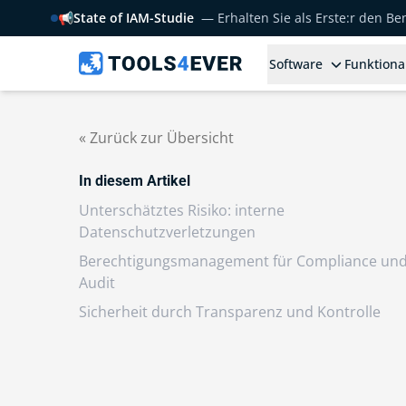
📢
State of IAM-Studie
— Erhalten Sie als Erste:r den B
Software
Funktiona
« Zurück zur Übersicht
In diesem Artikel
Unterschätztes Risiko: interne
Datenschutzverletzungen
Berechtigungsmanagement für Compliance un
Audit
Sicherheit durch Transparenz und Kontrolle