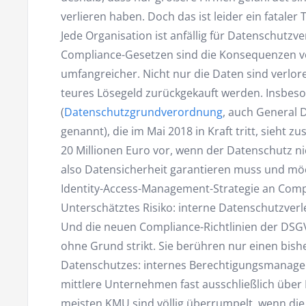
verlieren haben. Doch das ist leider ein fataler 
Jede Organisation ist anfällig für Datenschutzv
Compliance-Gesetzen sind die Konsequenzen vo
umfangreicher. Nicht nur die Daten sind verlor
teures Lösegeld zurückgekauft werden. Insbeso
(
Datenschutzgrundverordnung
, auch General 
genannt), die im Mai 2018 in Kraft tritt, sieht z
20 Millionen Euro vor, wenn der Datenschutz ni
also Datensicherheit garantieren muss und mö
Identity-Access-Management-Strategie an Compl
Unterschätztes Risiko: interne Datenschutzver
Und die neuen Compliance-Richtlinien der DSG
ohne Grund strikt. Sie berühren nur einen bish
Datenschutzes: internes Berechtigungsmanagem
mittlere Unternehmen fast ausschließlich über
meisten KMU sind völlig überrumpelt, wenn di