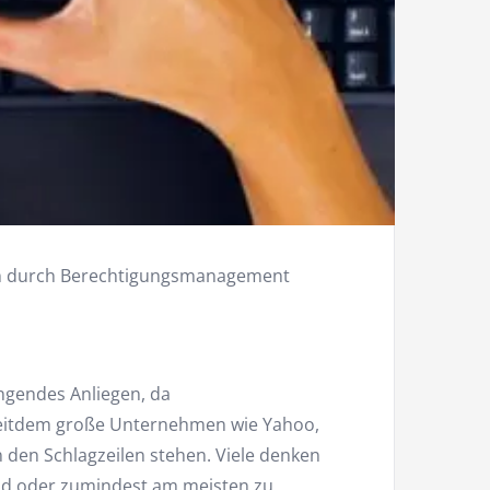
en durch Berechtigungsmanagement
ngendes Anliegen, da
seitdem große Unternehmen wie Yahoo,
 den Schlagzeilen stehen. Viele denken
ind oder zumindest am meisten zu