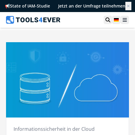
📢
State of IAM-Studie
Jetzt an der Umfrage teilnehmen
✕
Suche öffn
German
Men
Informationssicherheit in der Cloud