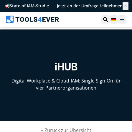
📢
State of IAM-Studie
Jetzt an der Umfrage teilnehmen
✕
Suche öffn
German
Men
iHUB
Digital Workplace & Cloud-IAM: Single Sign-On für
vier Partnerorganisationen
« Zurück zur Übersicht