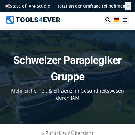
📢
State of IAM-Studie
Jetzt an der Umfrage teilnehmen
✕
Suche öffn
German
Men
Schweizer Paraplegiker
Gruppe
Mehr Sicherheit & Effizienz im Gesundheitswesen
durch IAM
« Zurück zur Übersicht