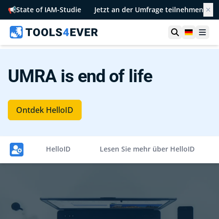
📢
State of IAM-Studie
Jetzt an der Umfrage teilnehmen
✕
Suche öffn
German
Men
UMRA is end of life
Ontdek HelloID
HelloID
Lesen Sie mehr über HelloID