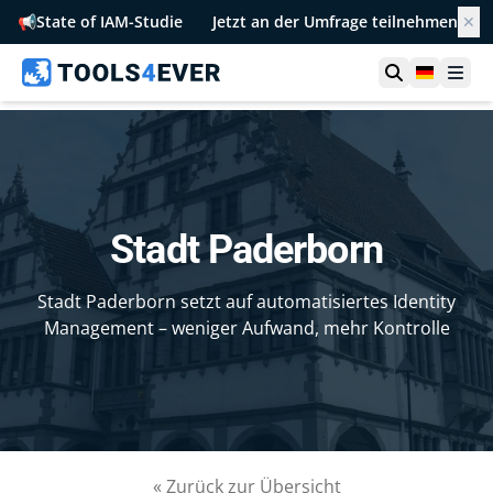
📢
State of IAM-Studie
Jetzt an der Umfrage teilnehmen
✕
Suche öffn
German
Men
Stadt Paderborn
Stadt Paderborn setzt auf automatisiertes Identity
Management – weniger Aufwand, mehr Kontrolle
« Zurück zur Übersicht