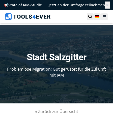
📢
State of IAM-Studie
Jetzt an der Umfrage teilnehmen
✕
Suche öffn
German
Men
Stadt Salzgitter
Problemlose Migration: Gut gerüstet für die Zukunft
mit IAM
« Zurück zur Übersicht