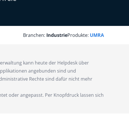
Branchen:
Industrie
Produkte:
UMRA
Verwaltung kann heute der Helpdesk über
 Applikationen angebunden sind und
ministrative Rechte sind dafür nicht mehr
tet oder angepasst. Per Knopfdruck lassen sich