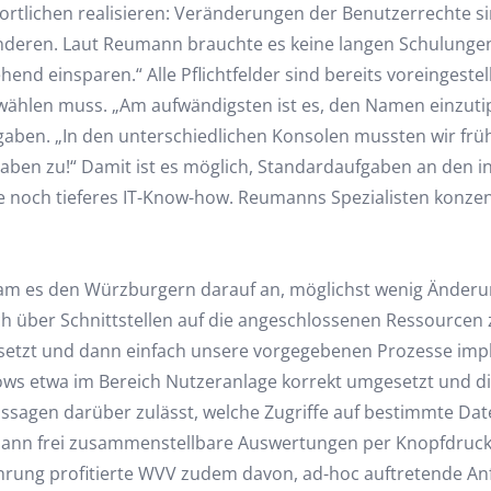
ortlichen realisieren: Veränderungen der Benutzerrechte s
deren. Laut Reumann brauchte es keine langen Schulunge
hend einsparen.“ Alle Pflichtfelder sind bereits voreinges
wählen muss. „Am aufwändigsten ist es, den Namen einzuti
aben. „In den unterschiedlichen Konsolen mussten wir früh
aben zu!“ Damit ist es möglich, Standardaufgaben an den i
 noch tieferes IT-Know-how. Reumanns Spezialisten konzentr
kam es den Würzburgern darauf an, möglichst wenig Ände
ch über Schnittstellen auf die angeschlossenen Ressourcen z
setzt und dann einfach unsere vorgegebenen Prozesse imp
flows etwa im Bereich Nutzeranlage korrekt umgesetzt und 
ussagen darüber zulässt, welche Zugriffe auf bestimmte Da
mann frei zusammenstellbare Auswertungen per Knopfdruck 
hrung profitierte WVV zudem davon, ad-hoc auftretende An