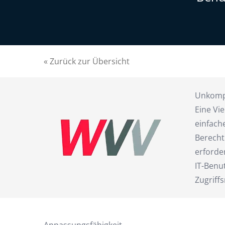
« Zurück zur Übersicht
Unkompl
Eine Vi
einfach
Berecht
erforder
IT-Benu
Zugriff