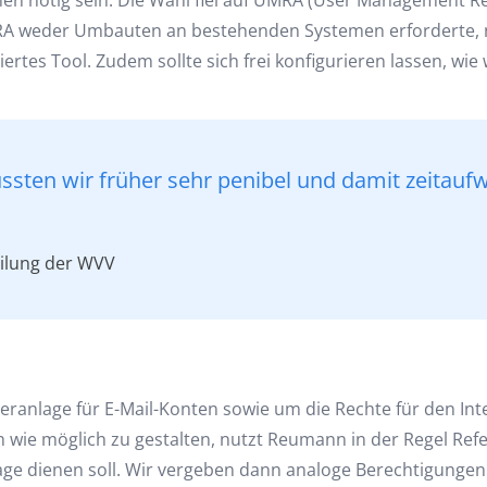
n nötig sein. Die Wahl fiel auf UMRA (User Management Re
 weder Umbauten an bestehenden Systemen erforderte, no
iertes Tool. Zudem sollte sich frei konfigurieren lassen, wi
ssten wir früher sehr penibel und damit zeitauf
eilung der WVV
ranlage für E-Mail-Konten sowie um die Rechte für den Int
 wie möglich zu gestalten, nutzt Reumann in der Regel Ref
age dienen soll. Wir vergeben dann analoge Berechtigungen