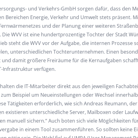
ersorgungs- und Verkehrs-GmbH sorgen dafür, dass den Men
 den Bereichen Energie, Verkehr und Umwelt stets präsent. M
rnwärmenetzes und der Planung einer weiteren Straßenbahn
 Die WVV ist eine hundertprozentige Tochter der Stadt Wür
b steht die WVV vor der Aufgabe, die internen Prozesse so 
len, unterschiedlichen Tochterunternehmen. Einen besonder
 und damit größere Freiräume für die Kernaufgaben schafft
T-Infrastruktur verfügen.
alten die IT-Mitarbeiter direkt aus den jeweiligen Fachab
s zum Beispiel um Neueinstellungen oder Wechsel innerhal
e Tätigkeiten erforderlich, wie sich Andreas Reumann, der 
 existieren unterschiedliche Server, Mailboxen oder Laufwe
en manuell sichern.“ Auch boten sich viele Möglichkeiten fü
vergabe in einem Tool zusammenführen. So sollten keine E