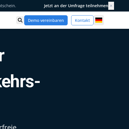
utschein.
Jetzt an der Umfrage teilnehmen
✕
Germany
Demo vereinbaren
Kontakt
Suche öffnen
r
ehrs-
rfreie