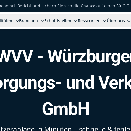
enchmark-Bericht und sichern Sie sich die Chance auf einen 50-€-G
litäten
Branchen
Schnittstellen
Ressourcen
Über uns
WVV - Würzburge
rgungs- und Verk
GmbH
zeranlage in Minuten – schnelle & fehle