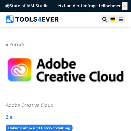
📢
State of IAM-Studie
Jetzt an der Umfrage teilnehmen
✕
Suche öffn
German
Men
« Zurück
Adobe Creative Cloud
Ziel
Dokumenten- und Dateiverwaltung