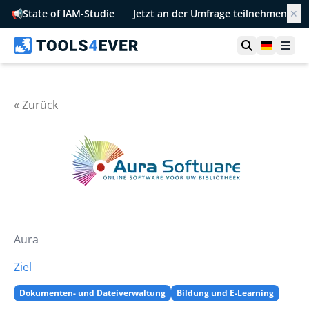
📢
State of IAM-Studie
Jetzt an der Umfrage teilnehmen
✕
Suche öffn
German
Men
« Zurück
Aura
Ziel
Dokumenten- und Dateiverwaltung
Bildung und E-Learning