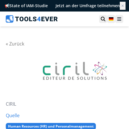
📢
State of IAM-Studie
Jetzt an der Umfrage teilnehmen
✕
Suche öffn
German
Men
« Zurück
CIRIL
Quelle
Human Resources (HR) und Personalmanagement