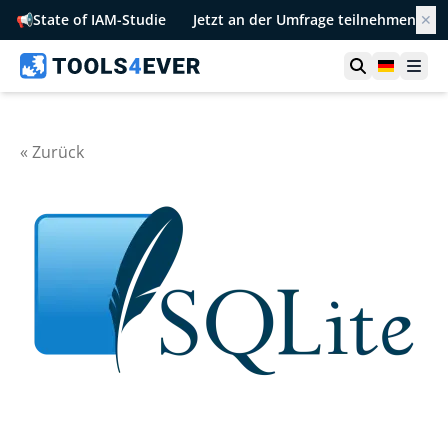
📢
State of IAM-Studie
Jetzt an der Umfrage teilnehmen
✕
Suche öffn
German
Men
« Zurück