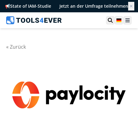
📢
State of IAM-Studie
Jetzt an der Umfrage teilnehmen
✕
Suche öffn
German
Men
« Zurück