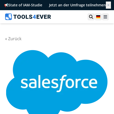
📢
State of IAM-Studie
Jetzt an der Umfrage teilnehmen
✕
Suche öffn
German
Men
« Zurück