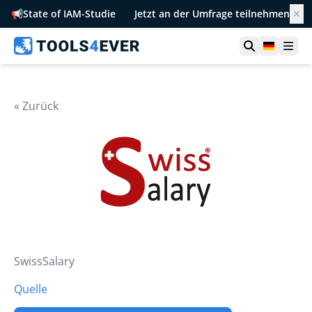
📢
State of IAM-Studie
Jetzt an der Umfrage teilnehmen
✕
Suche öffn
German
Men
« Zurück
SwissSalary
Quelle