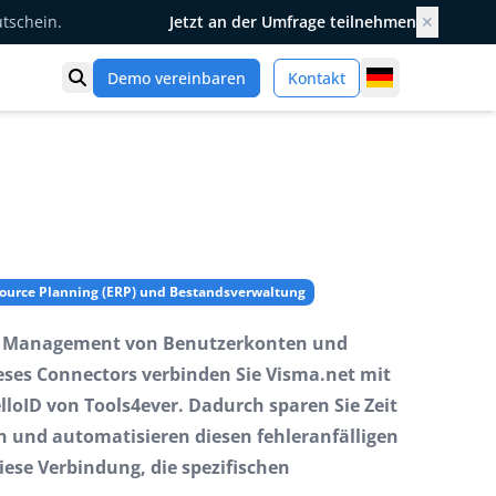
utschein.
Jetzt an der Umfrage teilnehmen
✕
Germany
Demo vereinbaren
Kontakt
Suche öffnen
source Planning (ERP) und Bestandsverwaltung
as Management von Benutzerkonten und
dieses Connectors verbinden Sie Visma.net mit
loID von Tools4ever. Dadurch sparen Sie Zeit
 und automatisieren diesen fehleranfälligen
iese Verbindung, die spezifischen