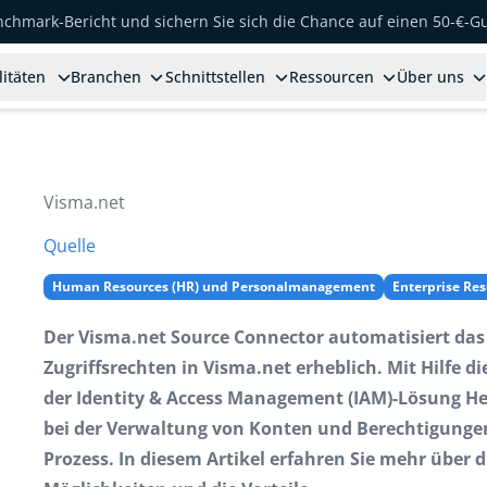
enchmark-Bericht und sichern Sie sich die Chance auf einen 50-€-G
litäten
Branchen
Schnittstellen
Ressourcen
Über uns
Visma.net
Quelle
Human Resources (HR) und Personalmanagement
Enterprise Re
Der Visma.net Source Connector automatisiert d
Zugriffsrechten in Visma.net erheblich. Mit Hilfe 
der Identity & Access Management (IAM)-Lösung Hel
bei der Verwaltung von Konten und Berechtigungen
Prozess. In diesem Artikel erfahren Sie mehr über d