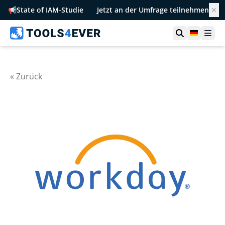
📢
State of IAM-Studie
Jetzt an der Umfrage teilnehmen
✕
Suche öffn
German
Men
« Zurück