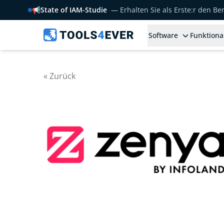
📢
State of IAM-Studie
— Erhalten Sie als Erste:r den B
Software
Funktiona
« Zurück