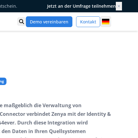
utschein.
Jetzt an der Umfrage teilnehmen
✕
Germany
Demo vereinbaren
Kontakt
Suche öffnen
ng
ie maßgeblich die Verwaltung von
Connector verbindet Zenya mit der Identity &
4ever. Durch diese Integration wird
t den Daten in Ihren Quellsystemen