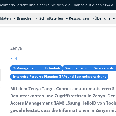
enchmark-Bericht und sichern Sie sich die Chance auf einen 50-€-G
litäten
Branchen
Schnittstellen
Ressourcen
Über uns
Zenya
Ziel
IT-Management und Sicherheit
Dokumenten- und Dateiverwaltu
Enterprise Resource Planning (ERP) und Bestandsverwaltung
Mit dem Zenya Target Connector automatisieren S
Benutzerkonten und Zugriffsrechten in Zenya. Der 
Access Management (IAM) Lösung HelloID von Tools
gewährleistet, dass die Informationen in Zenya mi