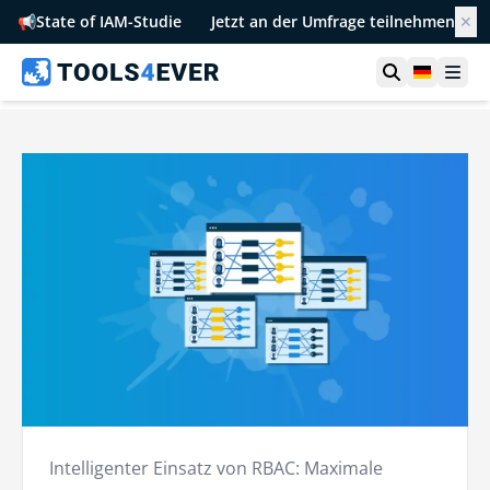
📢
State of IAM-Studie
Jetzt an der Umfrage teilnehmen
✕
Suche öffn
German
Men
Intelligenter Einsatz von RBAC: Maximale