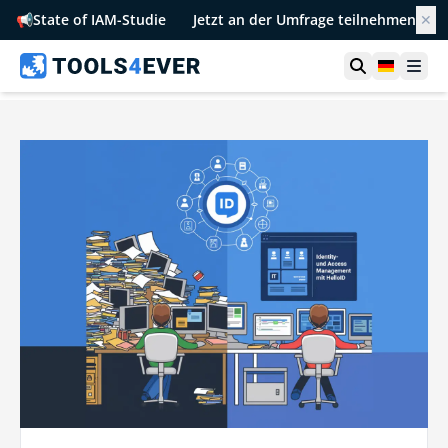
📢
State of IAM-Studie
Jetzt an der Umfrage teilnehmen
✕
Suche öffn
German
Men