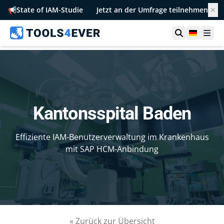
📢
State of IAM-Studie
Jetzt an der Umfrage teilnehmen
✕
Suche öffn
German
Men
Kantonsspital Baden
Effiziente IAM-Benutzerverwaltung im Krankenhaus
mit SAP HCM-Anbindung
« Zurück zur Übersicht