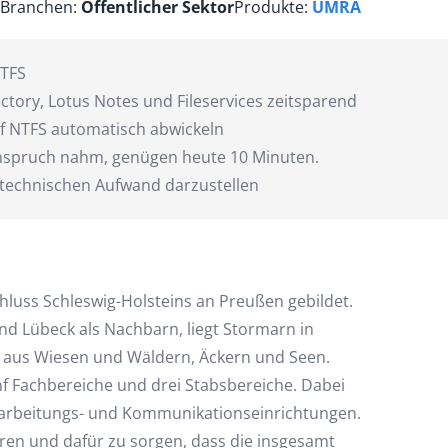
Branchen:
Öffentlicher Sektor
Produkte:
UMRA
NTFS
ectory, Lotus Notes und Fileservices zeitsparend
uf NTFS automatisch abwickeln
 Anspruch nahm, genügen heute 10 Minuten.
 technischen Aufwand darzustellen
uss Schleswig-Holsteins an Preußen gebildet.
d Lübeck als Nachbarn, liegt Stormarn in
ld aus Wiesen und Wäldern, Äckern und Seen.
nf Fachbereiche und drei Stabsbereiche. Dabei
verarbeitungs- und Kommunikationseinrichtungen.
ieren und dafür zu sorgen, dass die insgesamt