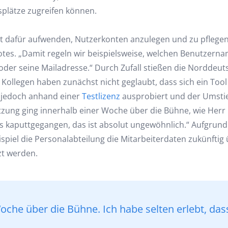
splätze zugreifen können.
Zeit dafür aufwenden, Nutzerkonten anzulegen und zu pflege
Notes. „Damit regeln wir beispielsweise, welchen Benutzer
 oder seine Mailadresse.“ Durch Zufall stießen die Norddeu
 Kollegen haben zunächst nicht geglaubt, dass sich ein Too
n jedoch anhand einer
Testlizenz
ausprobiert und der Umstieg
zung ging innerhalb einer Woche über die Bühne, wie Herr Kaa
hts kaputtgegangen, das ist absolut ungewöhnlich.“ Aufgrund
spiel die Personalabteilung die Mitarbeiterdaten zukünftig
zt werden.
che über die Bühne. Ich habe selten erlebt, dass 