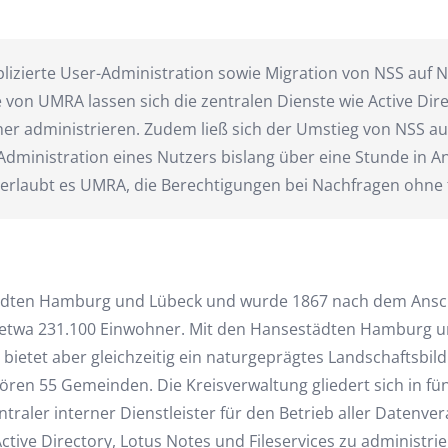
izierte User-Administration sowie Migration von NSS auf 
e von UMRA lassen sich die zentralen Dienste wie Active Dir
her administrieren. Zudem ließ sich der Umstieg von NSS a
Administration eines Nutzers bislang über eine Stunde in
erlaubt es UMRA, die Berechtigungen bei Nachfragen ohne
tädten Hamburg und Lübeck und wurde 1867 nach dem Anschl
etwa 231.100 Einwohner. Mit den Hansestädten Hamburg un
bietet aber gleichzeitig ein naturgeprägtes Landschaftsbi
hören 55 Gemeinden. Die Kreisverwaltung gliedert sich in fü
entraler interner Dienstleister für den Betrieb aller Daten
 Active Directory, Lotus Notes und Fileservices zu administr