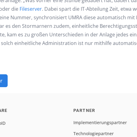
tzeranlage. „Was vorher eine Stunde gedauert hat, dauert
 oder die
Fileserver
. Dabei spart die IT-Abteilung Zeit, etwa
in eine Nummer, synchronisiert UMRA diese automatisch mi
 war es den Stormarnern zudem, einheitliche Berechtigungss
e, kam es zu großen Unterschieden in der Anlage jedes ein
olch einheitliche Administration ist nur mithilfe automatis
er
ARE
PARTNER
Implementierungspartner
oID
Technologiepartner