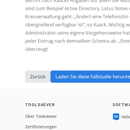
betrifft nach Kaacks Angaben vor allem die Nu
sind zum Beispiel Active Directory, Lotus Notes
Kreisverwaltung geht: „Ändert eine Telefonist
übergreifend verfügbar ist“, so Kaack. Wichtig
Administrator seine eigene Vorgehensweise hatt
jeder Eintrag nach demselben Schema ab. „Eine s
überzeugt.
Zurück
Laden Sie diese Fallstudie herunt
TOOLS4EVER
SOFTW
Über Tools4ever
Hell
Zertifizierungen