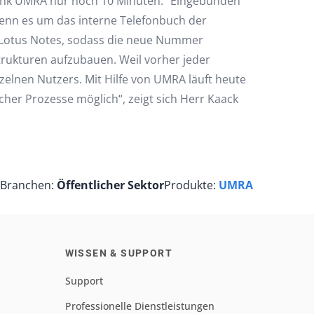
 dank UMRA nur noch 10 Minuten.“ Eingebunden
 wenn es um das interne Telefonbuch der
t Lotus Notes, sodass die neue Nummer
trukturen aufzubauen. Weil vorher jeder
zelnen Nutzers. Mit Hilfe von UMRA läuft heute
cher Prozesse möglich“, zeigt sich Herr Kaack
Branchen:
Öffentlicher Sektor
Produkte:
UMRA
WISSEN & SUPPORT
Support
Professionelle Dienstleistungen