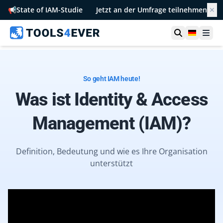
📢
State of IAM-Studie
Jetzt an der Umfrage teilnehmen
✕
Suche öffn
German
Men
So geht IAM heute!
Was ist Identity & Access
Management (IAM)?
Definition, Bedeutung und wie es Ihre Organisation
unterstützt