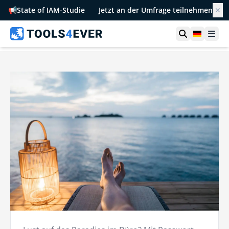
📢
State of IAM-Studie
Jetzt an der Umfrage teilnehmen
✕
Suche öffn
German
Men