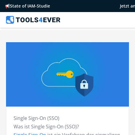
📢
State of IAM-Studie
Jetzt 
Single Sign-On (SSO)
Was ist Single Sign-On (SSO)?