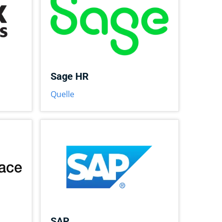
Sage HR
Quelle
SAP