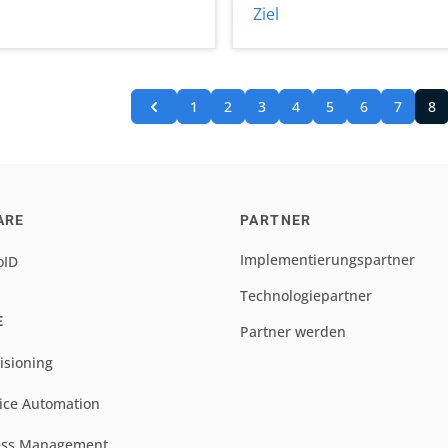
Ziel
1
2
3
4
5
6
7
8
ARE
PARTNER
Implementierungspartner
oID
Technologiepartner
E
Partner werden
isioning
ice Automation
ess Management