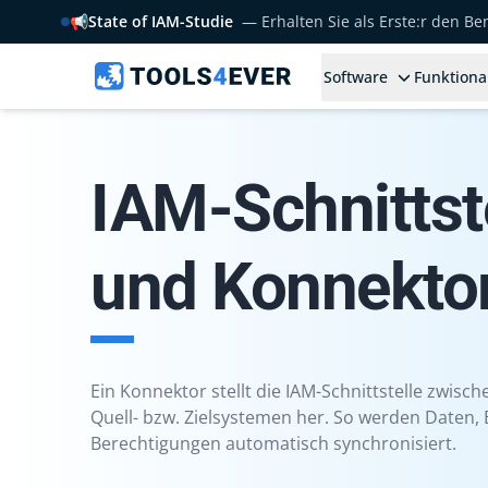
📢
State of IAM-Studie
— Erhalten Sie als Erste:r den B
Software
Funktiona
IAM-Schnittst
und Konnekto
Ein Konnektor stellt die IAM-Schnittstelle zwisc
Quell- bzw. Zielsystemen her. So werden Daten
Berechtigungen automatisch synchronisiert.