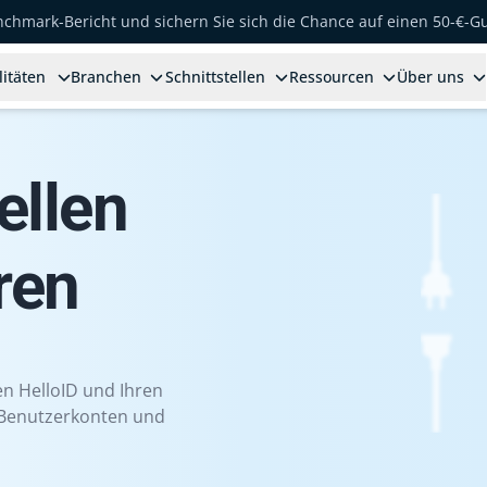
enchmark-Bericht und sichern Sie sich die Chance auf einen 50-€-G
litäten
Branchen
Schnittstellen
Ressourcen
Über uns
ellen
ren
hen HelloID und Ihren
, Benutzerkonten und