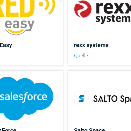
Easy
rexx systems
Quelle
sForce
Salto Space